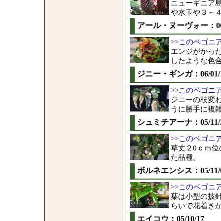
ニューギニア
や水玉や３～
アール・ヌーヴォー：06/0
>>このベゴニ
エンジがかっ
したような色
ジニー・ギンガ：06/01/
>>このベゴニ
ジニーの枝変
うに勝手に複
シュミチアーナ：05/11/
>>このベゴニ
草丈２0ｃｍ
た品種。
ボルネエンシス：05/11/
>>このベゴニ
葉は小型の披
らいで花着き
エイコウ：05/10/17