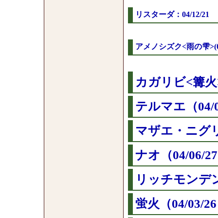
リスターダ：04/12/21
アメノシズク<雨の雫>(04/
カガリビ<篝火>(0
テルマエ（04/0
マザエ・ニグリカ
ナオ（04/06/2
リッチモンデンシ
蛍火（04/03/2