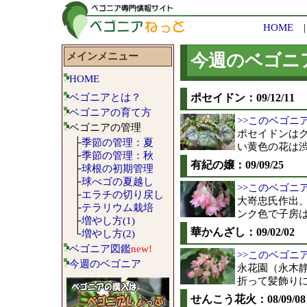
HOME
メインメニュー
今週のベゴニ
HOME
ベゴニアとは？
ポセイドン：09/12/11
ベゴニアの育て方
>>このベゴニ
ベゴニアの管理
ポセイドンは
├
季節の管理：夏
い黄色の花は
├
季節の管理：秋
有紀の嬢：09/09/25
├
球根の初期管理
├
球べゴの夏越し
>>このベゴニ
├
エラチの切り戻し
大嵜忠氏作出、
├
テラリウム栽培
ンク色で子房
├
増やし方(1)
華かんざし：09/02/02
└
増やし方(2)
ベゴニア図鑑
new!
>>このベゴニ
今週のベゴニア
永花園（永木
折って髪飾り
せんこう花火：08/09/08