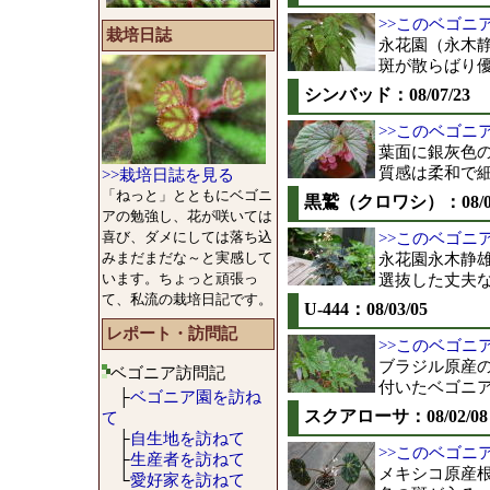
>>このベゴニ
栽培日誌
永花園（永木
斑が散らばり
シンバッド：08/07/23
>>このベゴニ
葉面に銀灰色
質感は柔和で
>>栽培日誌を見る
「ねっと」とともにベゴニ
黒鷲（クロワシ）：08/04
アの勉強し、花が咲いては
喜び、ダメにしては落ち込
>>このベゴニ
みまだまだな～と実感して
永花園永木静雄
います。ちょっと頑張っ
選抜した丈夫
て、私流の栽培日記です。
U-444：08/03/05
レポート・訪問記
>>このベゴニ
ブラジル原産の
ベゴニア訪問記
付いたベゴニ
├
ベゴニア園を訪ね
スクアローサ：08/02/08
て
├
自生地を訪ねて
>>このベゴニ
├
生産者を訪ねて
メキシコ原産
└
愛好家を訪ねて