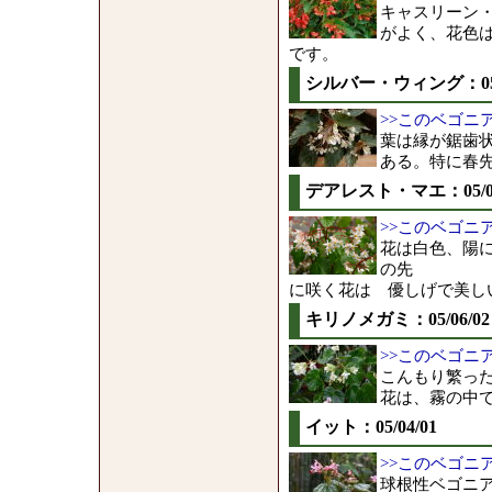
キャスリーン
がよく、花色は濃
です。
シルバー・ウィング：05/0
>>このベゴニ
葉は縁が鋸歯
ある。特に春
デアレスト・マエ：05/06
>>このベゴニ
花は白色、陽
の先
に咲く花は 優しげで美し
キリノメガミ：05/06/02
>>このベゴニ
こんもり繁っ
花は、霧の中
イット：05/04/01
>>このベゴニ
球根性ベゴニ