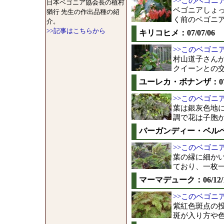
>>このベゴニ
日本ベゴニア協会長の植村
ベゴニアしょ
猶行 先生の作出品種の紹
く前のベゴニ
介。
>>記事はこちらから
キリコヒメ：07/07/06
>>このベゴニ
村山道子さんが
クイーンとの
ユーレカ・ボナンザ：07/0
>>このベゴニ
葉は銀灰色地
調で花は子胞
バーガンディー・ベルベット
>>このベゴニ
葉の縁に細か
ており、一枚
マーマデューク：06/12/
>>このベゴニ
紫紅色斑点の
斑が入り方や