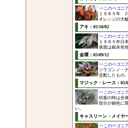
>>このベゴニ
１９８５年 
オレンジの大
アキ：05/10/02
>>このベゴニ
１９８５年日
表面は銀灰色
金環：05/09/12
>>このベゴニ
ジラゴンノ・
交配したもの
マジック・レース：05/08
>>このベゴニ
幼葉の時は全
部分が銅色に
い。
キャスリーン・メイヤー：0
>>このベゴニ