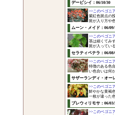
デービシイ：06/10/30
>>このベゴニ
紫紅色斑点の
斑が入り方や
ムーン・メイド：06/09/
>>このベゴニ
茎は細くてみ
斑が入ってい
セラティペテラ：06/08/
>>このベゴニ
特徴のある色
い色合いは何
サザーランディ・オーレア：
>>このベゴニ
鮮やかな黄褐
一枚が違った
ブレウィリモサ：06/03/
>>このベゴニ