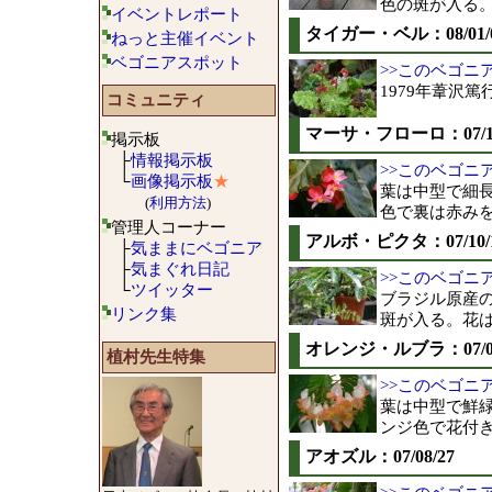
色の斑が入る
イベントレポート
タイガー・ベル：08/01/
ねっと主催イベント
ベゴニアスポット
>>このベゴニ
1979年葦沢篤行
コミュニティ
マーサ・フローロ：07/11
掲示板
├
情報掲示板
>>このベゴニ
└
画像掲示板
★
葉は中型で細
(
利用方法
)
色で裏は赤み
管理人コーナー
アルボ・ピクタ：07/10/
├
気ままにベゴニア
├
気まぐれ日記
>>このベゴニ
└
ツイッター
ブラジル原産
リンク集
斑が入る。花
オレンジ・ルブラ：07/09
植村先生特集
>>このベゴニ
葉は中型で鮮
ンジ色で花付
アオズル：07/08/27