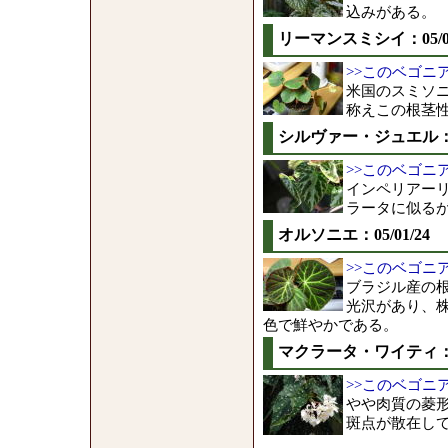
込みがある。
リーマンスミシイ：05/02
>>このベゴニ
米国のスミソ
称えこの根茎
シルヴァー・ジュエル：05
>>このベゴニ
インペリアー
ラータに似る
オルソニエ：05/01/24
>>このベゴニ
ブラジル産の
光沢があり、
色で鮮やかである。
マクラータ・ワイティ：05
>>このベゴニ
やや肉質の菱
斑点が散在し