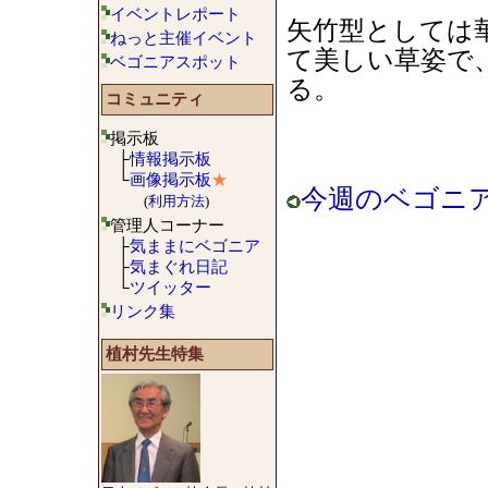
イベントレポート
矢竹型としては
ねっと主催イベント
て美しい草姿で
ベゴニアスポット
る。
コミュニティ
掲示板
├
情報掲示板
└
画像掲示板
★
今週のベゴニア
(
利用方法
)
管理人コーナー
├
気ままにベゴニア
├
気まぐれ日記
└
ツイッター
リンク集
植村先生特集