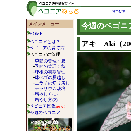
HOME
メインメニュー
今週のベゴニ
HOME
ベゴニアとは？
アキ Aki（200
ベゴニアの育て方
ベゴニアの管理
├
季節の管理：夏
├
季節の管理：秋
├
球根の初期管理
├
球べゴの夏越し
├
エラチの切り戻し
├
テラリウム栽培
├
増やし方(1)
└
増やし方(2)
ベゴニア図鑑
new!
今週のベゴニア