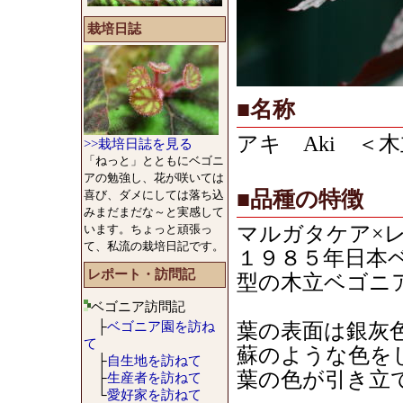
栽培日誌
■名称
アキ Aki ＜
>>栽培日誌を見る
「ねっと」とともにベゴニ
アの勉強し、花が咲いては
■品種の特徴
喜び、ダメにしては落ち込
みまだまだな～と実感して
います。ちょっと頑張っ
マルガタケア×
て、私流の栽培日記です。
１９８５年日本
レポート・訪問記
型の木立ベゴニ
ベゴニア訪問記
├
ベゴニア園を訪ね
葉の表面は銀灰
て
蘇のような色を
├
自生地を訪ねて
葉の色が引き立
├
生産者を訪ねて
└
愛好家を訪ねて