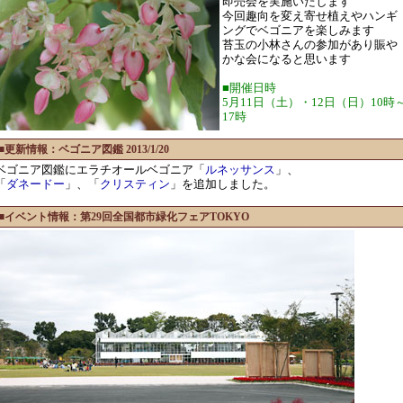
即売会を実施いたします
今回趣向を変え寄せ植えやハンギ
ングでベゴニアを楽しみます
苔玉の小林さんの参加があり賑や
かな会になると思います
■開催日時
5月11日（土）・12日（日）10時
17時
■更新情報：ベゴニア図鑑 2013/1/20
ベゴニア図鑑にエラチオールベゴニア「
ルネッサンス
」、
「
ダネードー
」、「
クリスティン
」を追加しました。
■イベント情報：第29回全国都市緑化フェアTOKYO