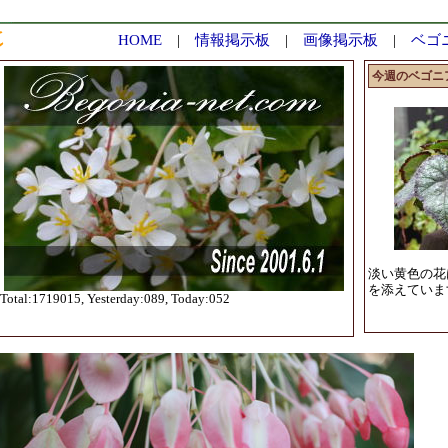
HOME
|
情報掲示板
|
画像掲示板
|
ベゴ
今週のベゴニ
淡い黄色の花
を添えていま
Total:1719015, Yesterday:089, Today:052