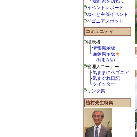
└
愛好家を訪ねて
イベントレポート
ねっと主催イベント
ベゴニアスポット
コミュニティ
掲示板
├
情報掲示板
└
画像掲示板
★
(
利用方法
)
管理人コーナー
├
気ままにベゴニア
├
気まぐれ日記
└
ツイッター
リンク集
植村先生特集