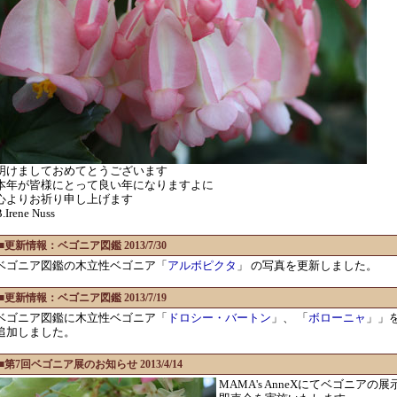
明けましておめてとうございます
本年が皆様にとって良い年になりますよに
心よりお祈り申し上げます
.Irene Nuss
■更新情報：ベゴニア図鑑 2013/7/30
ベゴニア図鑑の木立性ベゴニア「
アルボピクタ
」 の写真を更新しました。
■更新情報：ベゴニア図鑑 2013/7/19
ベゴニア図鑑に木立性ベゴニア「
ドロシー・バートン
」、 「
ボローニャ
」」
追加しました。
■第7回ベゴニア展のお知らせ 2013/4/14
MAMA's AnneXにてベゴニアの展