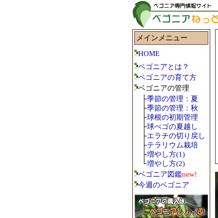
メインメニュー
HOME
ベゴニアとは？
ベゴニアの育て方
ベゴニアの管理
├
季節の管理：夏
├
季節の管理：秋
├
球根の初期管理
├
球べゴの夏越し
├
エラチの切り戻し
├
テラリウム栽培
├
増やし方(1)
└
増やし方(2)
ベゴニア図鑑
new!
今週のベゴニア