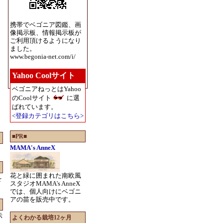
携帯でベゴニア図鑑、画
像掲示板、情報掲示板が
ご利用頂けるようになり
ました。
www.begonia-net.com/i/
Yahoo Coolサイト
ベゴニアねっとはYahoo
のCoolサイト
に選
ばれています。
<登録カテゴリはこちら>
■PR■
MAMA's AnneX
花と緑に囲まれた南欧風
を
スタジオMAMA's AnneX
では、個人向けにベゴニ
アの苗を販売中です。
示
よくわかる栽培12ヶ月