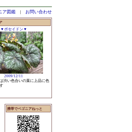
ニア図鑑
|
お問い合わせ
ア
▼ポセイドン▼
2009/12/11
は渋い色合いの葉に上品に色
す
携帯でベゴニアねっと