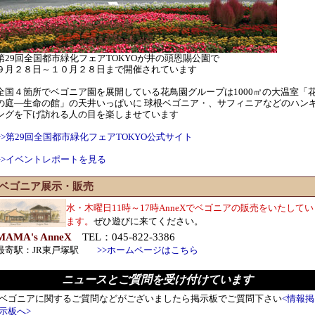
第29回全国都市緑化フェアTOKYOが井の頭恩賜公園で
９月２８日～１０月２８日まで開催されています
全国４箇所でベゴニア園を展開している花鳥園グループは1000㎡の大温室「
の庭―生命の館」の天井いっぱいに 球根ベゴニア・、サフィニアなどのハン
ングを下げ訪れる人の目を楽しませています
>>第29回全国都市緑化フェアTOKYO公式サイト
>>イベントレポートを見る
ベゴニア展示・販売
水・木曜日11時～17時AnneXでベゴニアの販売をいたしてい
ます。
ぜひ遊びに来てください。
MAMA's AnneX
TEL：045-822-3386
最寄駅：JR東戸塚駅
>>ホームページはこちら
ニュースとご質問を受け付けています
ベゴニアに関するご質問などがございましたら掲示板でご質問下さい
<情報掲
示板へ>