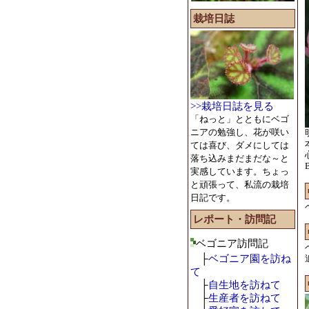
栽培日誌
>>栽培日誌を見る
「ねっと」とともにベゴ
ニアの勉強し、花が咲い
ては喜び、ダメにしては
落ち込みまだまだな～と
B
実感しています。ちょっ
と頑張って、私流の栽培
日記です。
レポート・訪問記
ベゴニア訪問記
├
ベゴニア園を訪ね
て
├
自生地を訪ねて
├
生産者を訪ねて