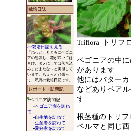
栽培日誌
Triflora トリフロ
>>栽培日誌を見る
「ねっと」とともにベゴニ
アの勉強し、花が咲いては
ベゴニアの中に
喜び、ダメにしては落ち込
があります
みまだまだな～と実感して
います。ちょっと頑張っ
他にはバターカ
て、私流の栽培日記です。
などありペアル
レポート・訪問記
す
ベゴニア訪問記
├
ベゴニア園を訪ね
て
根茎種のトリフ
├
自生地を訪ねて
├
生産者を訪ねて
ペルマと同じ西
└
愛好家を訪ねて