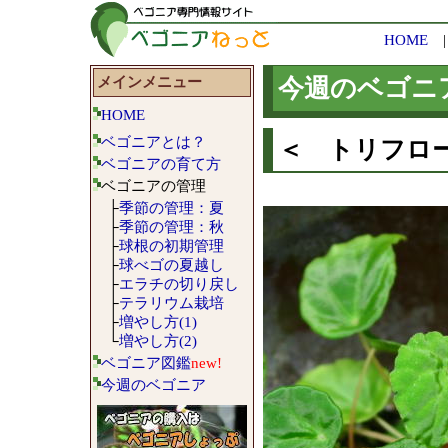
HOME
メインメニュー
今週のベゴニ
HOME
ベゴニアとは？
＜ トリフローラ
ベゴニアの育て方
ベゴニアの管理
├
季節の管理：夏
├
季節の管理：秋
├
球根の初期管理
├
球べゴの夏越し
├
エラチの切り戻し
├
テラリウム栽培
├
増やし方(1)
└
増やし方(2)
ベゴニア図鑑
new!
今週のベゴニア