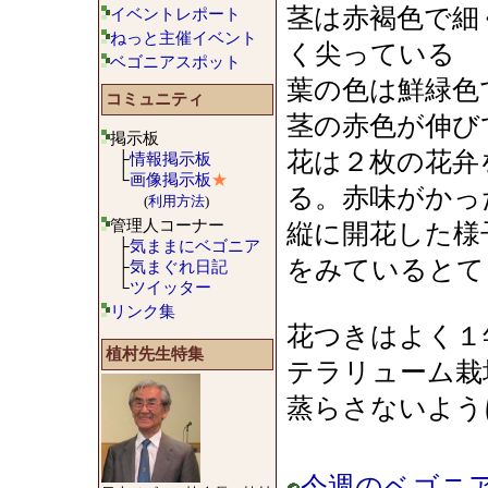
茎は赤褐色で細
イベントレポート
ねっと主催イベント
く尖っている
ベゴニアスポット
葉の色は鮮緑色
コミュニティ
茎の赤色が伸び
掲示板
花は２枚の花弁
├
情報掲示板
└
画像掲示板
★
る。赤味がかっ
(
利用方法
)
管理人コーナー
縦に開花した様
├
気ままにベゴニア
をみているとて
├
気まぐれ日記
└
ツイッター
リンク集
花つきはよく１
植村先生特集
テラリューム栽
蒸らさないよう
今週のベゴニア